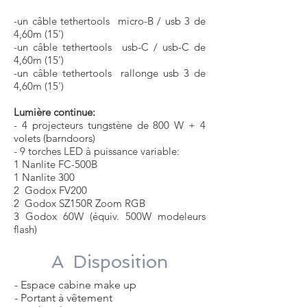
-un câble tethertools micro-B / usb 3 de
4,60m (15')
-un câble tethertools usb-C / usb-C de
4,60m (15')
-un câble tethertools rallonge usb 3 de
4,60m (15')
Lumière continue:
- 4 projecteurs tungstène de 800 W + 4
volets (barndoors)
- 9 torches LED à puissance variable:
1 Nanlite FC-500B
1
Nanlite
300
2 Godox FV200
2 Godox SZ150R Zoom RGB
3 Godox 60W (équiv. 500W modeleurs
flash)
A Disposition
- Espace cabine make up
- Portant à vêtement