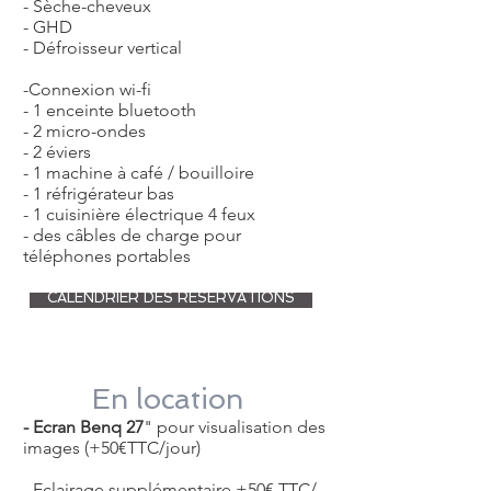
- Sèche-cheveux
- GHD
- Défroisseur vertical
-Connexion wi-fi​
- 1 enceinte bluetooth
- 2 micro-ondes
- 2 éviers
- 1 machine à café / bouilloire
- 1 réfrigérateur bas
- 1 cuisinière électrique 4 feux
- des câbles de charge pour
téléphones portables
CALENDRIER DES RESERVATIONS
En location
- Ecran Benq 27
" pour visualisation des
images (+50€TTC/jour)
- Eclairage supplémentaire +50€ TTC/