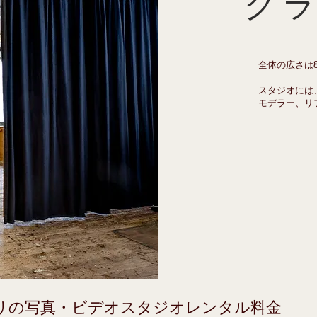
グ
は、芸術的なビジョンを表現したい写真作家にとって理想的なス
全体の広さは8
ー、ファッションアクセサリー、香水、時計。私たちのスタジオ
スタジオには
モデラー、リ
ックブック：あなたのファッション・コレクションを紹介する、
たちのスタジオは、あなたの作品を細部まで撮影するのに最適な
アーティストのプロモーション： 私たちのスタジオは、音楽ア
適です。

絵画など 当スタジオでは、お客様の芸術作品を高画質で撮影いた
ための商品撮影。私たちのスタジオは、高品質のパックショット
リの写真・ビデオスタジオレンタル料金
を備えたスタジオで、プロフェッショナルなビデオインタビュー