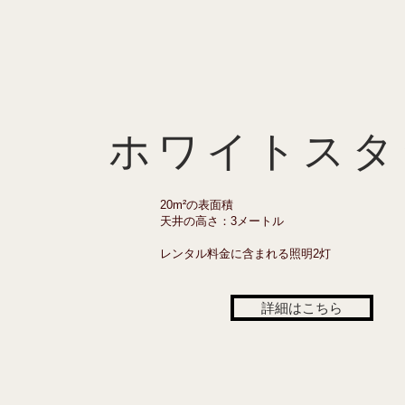
- ビデオクリップ：私たちのスタジ
- レノム・フォトグラファーによる
- ポッドキャスト：プロフェッショ
ホワイトスタ
- コメディアン／俳優の本：コメデ
20m²の表面積
- ダンサーズブック：当スタジオは
天井の高さ：3メートル
- ブックスフォトグラファー：当ス
レンタル料金に含まれる照明2灯
- ファッション・ウィークに向け
詳細はこちら
スタジオをご利用ください。

- ファッション・ウィークやその
のためのショールームとしてご利用