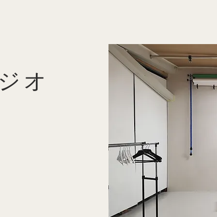
オは、高品質のビデオクリップの撮影に最適です。

マスタークラス：レノム・フォトグラファーのスタジオでマスタ
ナルで快適な環境でポッドキャストを録音する。

ジオ
ィアンや俳優のためのプロフェッショナルな本をスタジオで制作
ダンサーズブックの制作に最適です。

タジオでプロフェッショナルなポートフォリオを作成。

たコレクション準備：ファッション・ウィークに向けたコレクシ
他の製品プレゼンテーションのためのショールームが可能：当ス
いただけます。