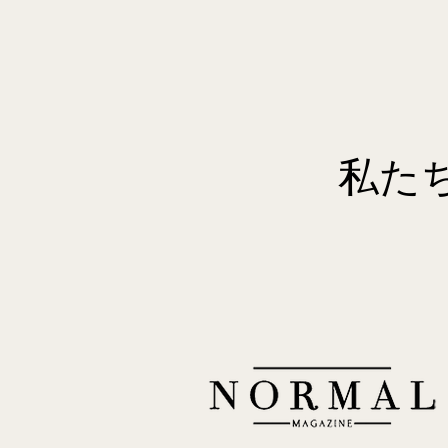
私た
私た