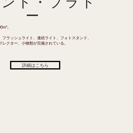
ランド・プラト
ー
ペースです。

0m²。
では、質の高い静物画の撮影が行わ
、フラッシュライト、連続ライト、フォトスタンド、
フレクター、小物類が完備されている。
エレガントでプロフェッショナルな
環境を提供します。

詳細はこちら
ーティストのアルバムジャケットや
します。

のための完全な設備が整っていま
を実施。
