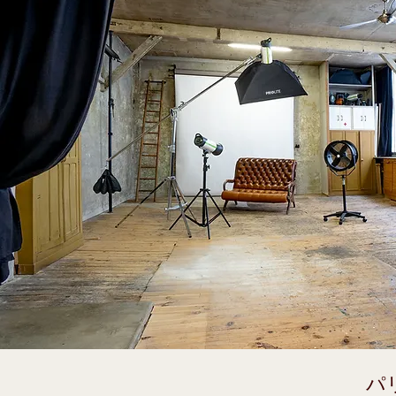
ンプルな空間を提供します。

- 作家による写真作品：当スタジオ
- ナチュール・モルト： ジュエリ
れています。

- テキスタイル・デザイナーのル
ルックブックを作成しましょう。私
- 音楽アルバムカバー、アルバムと
プロモーションビジュアルの制作に最
- アート作品の撮影：彫刻、版画、
- Eコマース：オンライン販売の
す。

パ
- ビデオインタビュー：ビデオ設備